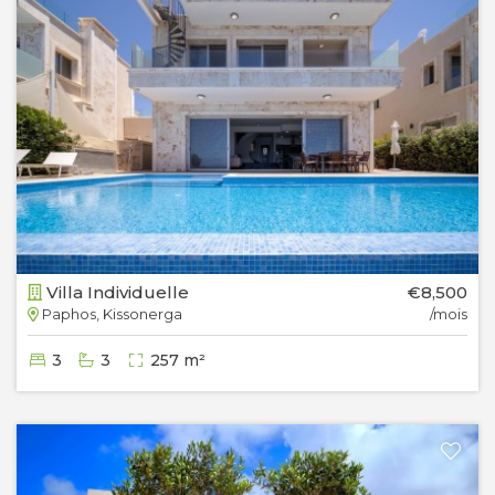
Villa Individuelle
€8,500
Paphos, Kissonerga
/mois
3
3
257 m²