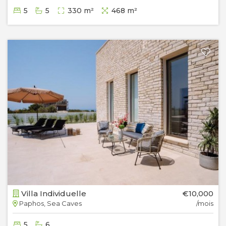
5
5
330 m²
468 m²
Villa Individuelle
€10,000
Paphos, Sea Caves
/mois
5
6