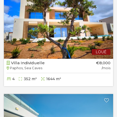
LOUÉ
Villa Individuelle
€8,000
Paphos, Sea Caves
/mois
4
352 m²
1644 m²