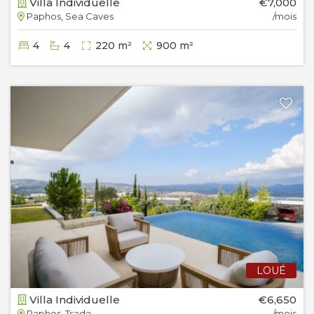
Villa Individuelle
€7,000
Paphos, Sea Caves
/mois
4
4
220 m²
900 m²
LOUÉ
Villa Individuelle
€6,650
Paphos, Tsada
/mois