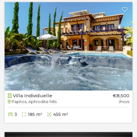
Villa Individuelle
€8,500
Paphos, Aphrodite hills
/mois
3
185 m²
455 m²