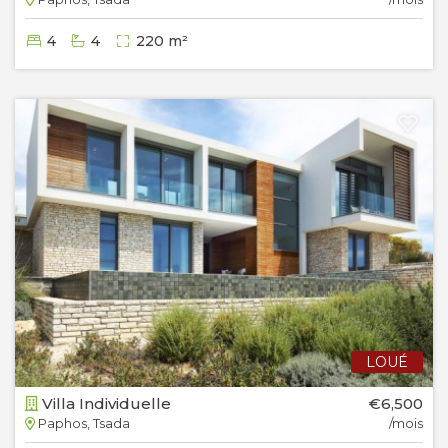
4
4
220 m²
LOUÉ
Villa Individuelle
€6,500
Paphos, Tsada
/mois