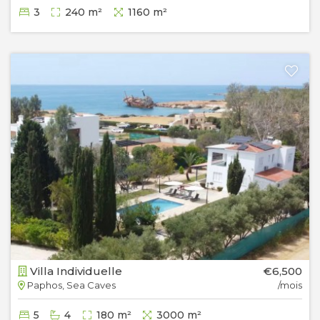
3
240 m²
1160 m²
Villa Individuelle
€6,500
Paphos, Sea Caves
/mois
5
4
180 m²
3000 m²