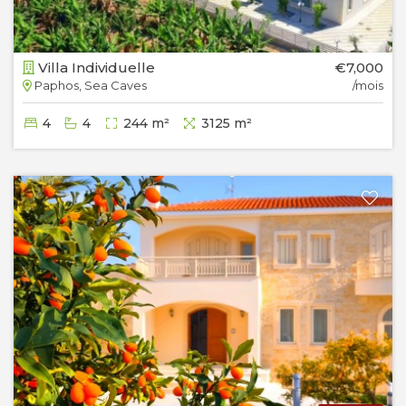
Villa Individuelle
€7,000
Paphos, Sea Caves
/mois
4
4
244 m²
3125 m²