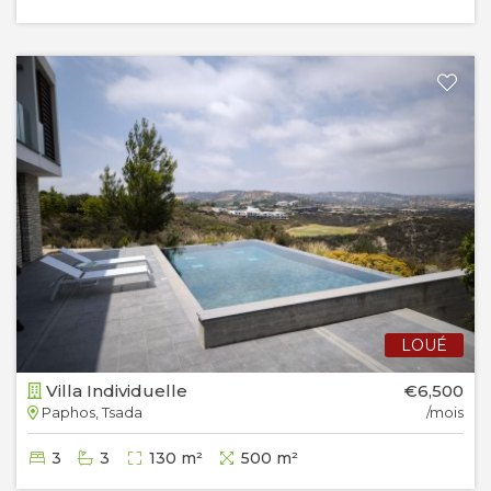
LOUÉ
Villa Individuelle
€6,500
Paphos, Tsada
/mois
3
3
130 m²
500 m²