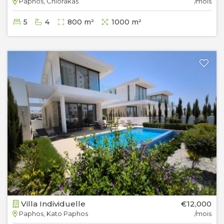
Paphos, Chlorakas
/mois
5
4
800 m²
1000 m²
Villa Individuelle
€12,000
Paphos, Kato Paphos
/mois