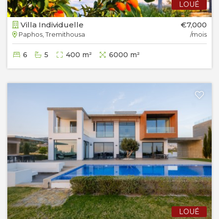
LOUÉ
Villa Individuelle
€7,000
Paphos, Tremithousa
/mois
6
5
400 m²
6000 m²
LOUÉ