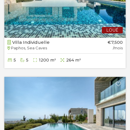
LOUÉ
Villa Individuelle
€7,500
Paphos, Sea Caves
/mois
5
5
1200 m²
264 m²