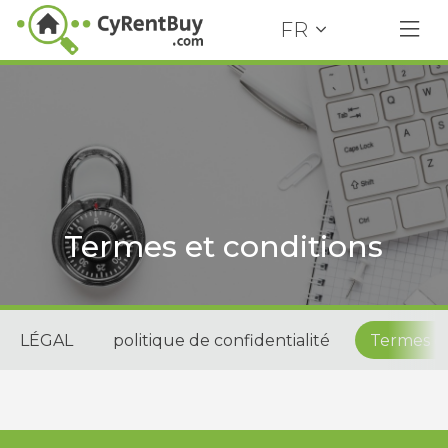
FR
Termes et conditions
LÉGAL
politique de confidentialité
Termes et