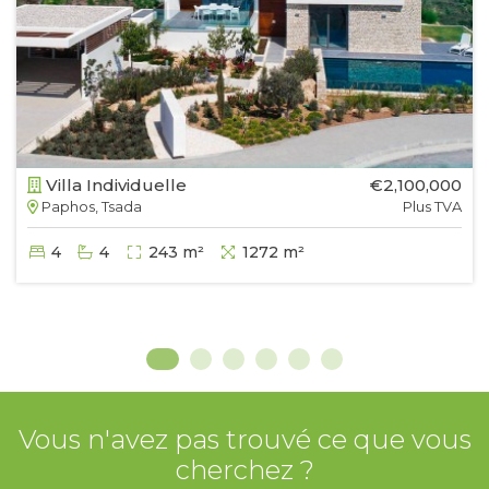
Villa Individuelle
€2,100,000
Paphos, Tsada
Plus TVA
4
4
243 m²
1272 m²
Vous n'avez pas trouvé ce que vous
cherchez ?